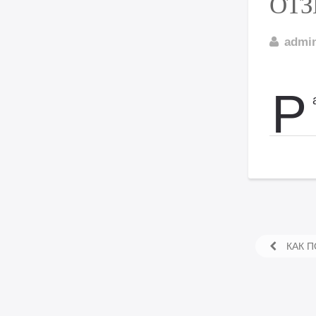
ОТ
admi
Р
КАК П