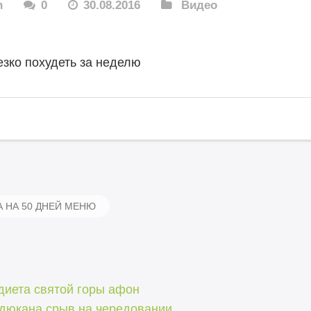
n
0
30.08.2016
Видео
езко похудеть за неделю
 НА 50 ДНЕЙ МЕНЮ
диета святой горы афон
 дюкана срыв на чередовании