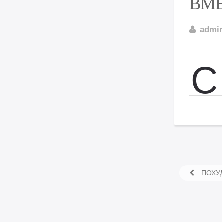
ВМ
admi
С
ПОХУД