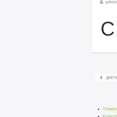
admi
С
ДИЕТ
Помел
Конкур