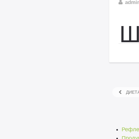
admi
ДИЕТА
Рефле
Продук