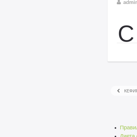
admi
С
КЕФИР
Прави
Диета