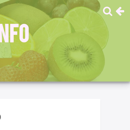
INFO
О