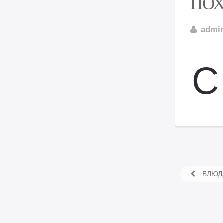
ПО
admi
С
БЛЮДА