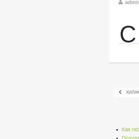
admi
С
ХИЛАК
Как по
Похуде