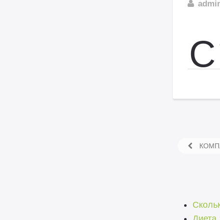
admi
С
КОМПЛ
Скольк
Диета 