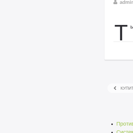
admi
Т
КУПИТ
Проти
Систе