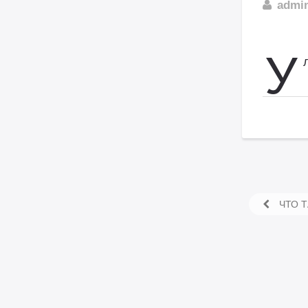
admi
У
ЧТО Т