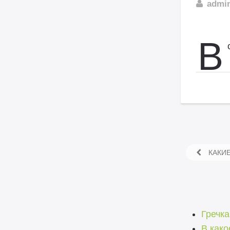
admi
В
КАКИЕ
Гречка
В како