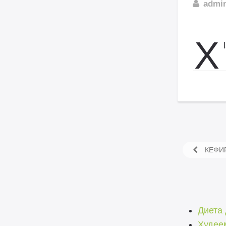
admi
X
КЕФИ
Диета
Худеем