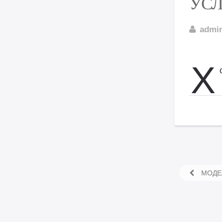
УС
admi
Х
МОДЕЛ