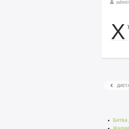
admi
Х
ДИЕТА
Битва 
Жидки