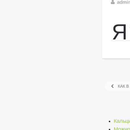
admi
Я
КАК В
Кальци
Можно 