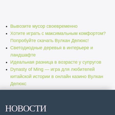
Вывозите мусор своевременно
Хотите играть с максимальным комфортом?
Попробуйте скачать Вулкан Делюкс!
Светодиодные деревья в интерьере и
ландшафте
Идеальная разница в возрасте у супругов
Dynasty of Ming — игра для любителей
китайской истории в онлайн казино Вулкан
Делюкс
НОВОСТИ