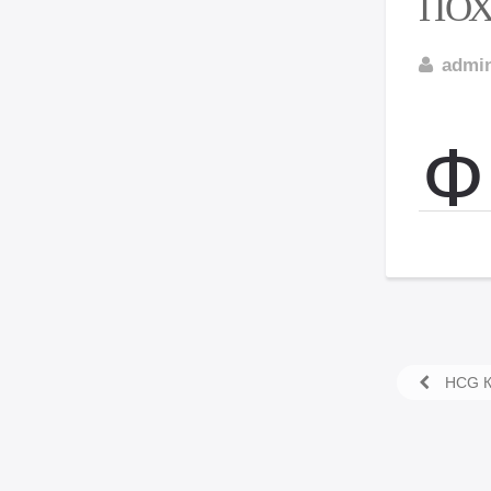
ПО
admi
Ф
HCG К